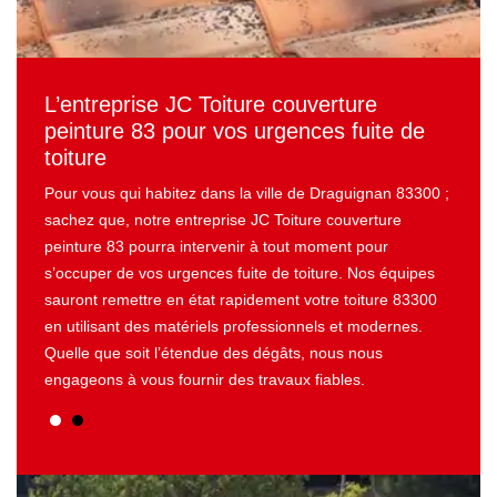
0
L’entreprise JC Toiture couverture
Un d
83
peinture 83 pour vos urgences fuite de
avec
toiture
iture à
Si vou
s nous
Pour vous qui habitez dans la ville de Draguignan 83300 ;
notre 
cument
sachez que, notre entreprise JC Toiture couverture
envoy
u coût,
peinture 83 pourra intervenir à tout moment pour
que vo
t par
s’occuper de vos urgences fuite de toiture. Nos équipes
de la 
part.
sauront remettre en état rapidement votre toiture 83300
notre 
en utilisant des matériels professionnels et modernes.
Suite
Quelle que soit l’étendue des dégâts, nous nous
répons
engageons à vous fournir des travaux fiables.