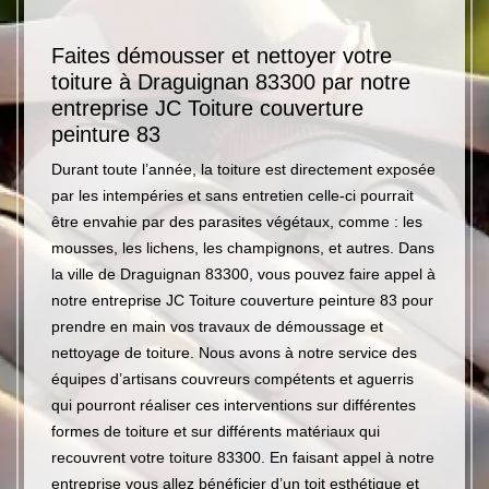
pour
Faites démousser et nettoyer votre
Notre
et
toiture à Draguignan 83300 par notre
peint
entreprise JC Toiture couverture
Fort de
peinture 83
 la
faire a
se JC
Durant toute l’année, la toiture est directement exposée
couvert
main
par les intempéries et sans entretien celle-ci pourrait
travaux
 dans la
être envahie par des parasites végétaux, comme : les
Draguig
service
mousses, les lichens, les champignons, et autres. Dans
entrepr
t
la ville de Draguignan 83300, vous pouvez faire appel à
prendre
notre entreprise JC Toiture couverture peinture 83 pour
nettoya
prendre en main vos travaux de démoussage et
le rava
ui
nettoyage de toiture. Nous avons à notre service des
l’urgen
équipes d’artisans couvreurs compétents et aguerris
gouttiè
qui pourront réaliser ces interventions sur différentes
fiables
formes de toiture et sur différents matériaux qui
circons
recouvrent votre toiture 83300. En faisant appel à notre
entreprise vous allez bénéficier d’un toit esthétique et