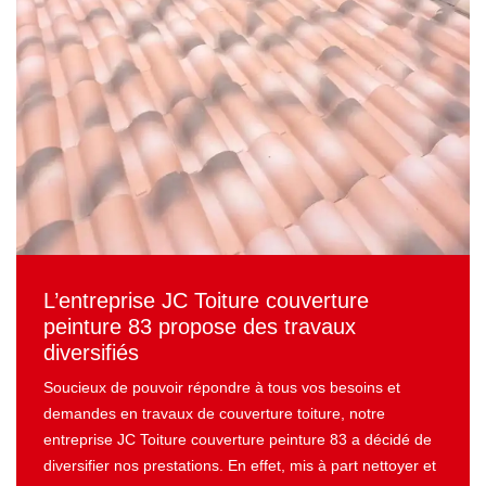
L’entreprise JC Toiture couverture
Un d
e JC
peinture 83 propose des travaux
toit
diversifiés
Toit
inture
Soucieux de pouvoir répondre à tous vos besoins et
Avant 
demandes en travaux de couverture toiture, notre
83 pre
e vous
entreprise JC Toiture couverture peinture 83 a décidé de
démous
diversifier nos prestations. En effet, mis à part nettoyer et
nous 