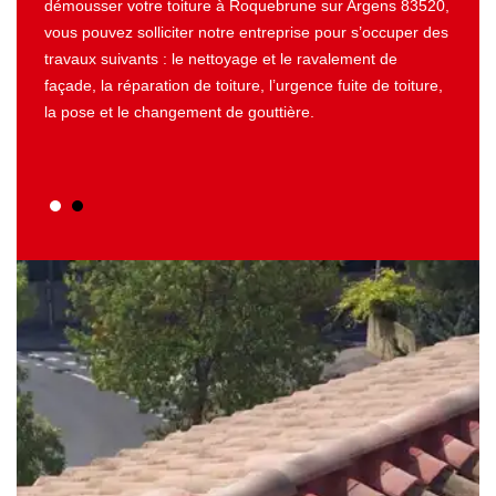
durée
démousser votre toiture à Roquebrune sur Argens 83520,
docume
vous pouvez solliciter notre entreprise pour s’occuper des
des tr
offert
travaux suivants : le nettoyage et le ravalement de
dépens
otre
façade, la réparation de toiture, l’urgence fuite de toiture,
par no
yer
la pose et le changement de gouttière.
part. 
efs
une ré
délais