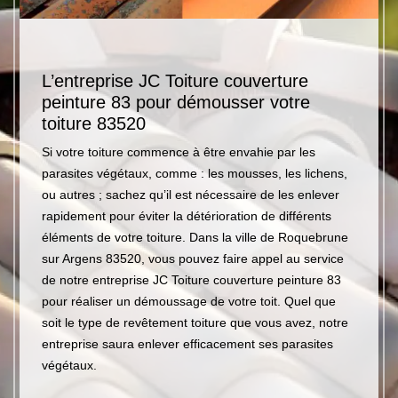
L’entreprise JC Toiture couverture
Faite
tement
peinture 83 pour démousser votre
l’ent
toiture 83520
peint
eilleure
Si votre toiture commence à être envahie par les
Pour pr
parasites végétaux, comme : les mousses, les lichens,
pour qu
ure
ou autres ; sachez qu’il est nécessaire de les enlever
étanché
un
rapidement pour éviter la détérioration de différents
est imp
e
éléments de votre toiture. Dans la ville de Roquebrune
fois pa
se peut
sur Argens 83520, vous pouvez faire appel au service
dans le
un
de notre entreprise JC Toiture couverture peinture 83
couvert
pour réaliser un démoussage de votre toit. Quel que
dans le
er d’un
soit le type de revêtement toiture que vous avez, notre
différe
Argens
entreprise saura enlever efficacement ses parasites
qui rec
ge de
végétaux.
83520.